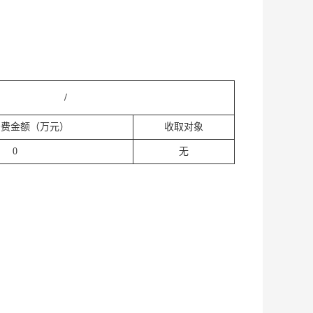
/
务费金额（万元）
收取对象
0
无