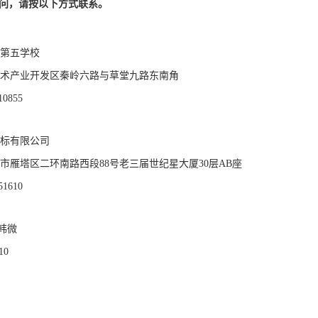
问，请按以下方式联系。
第五学校
术产业开发区秦岭六路与草堂九路东南角
10855
标有限公司
市雁塔区二环南路西段88号老三届世纪星大厦30层AB座
51610
韩微
10