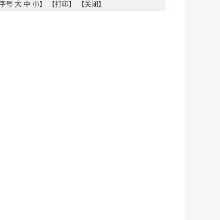
字号
大
中
小
】
【打印】
【关闭】