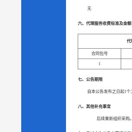
无
六、代理服务收费标准及金额
代
合同包号
1
七、公告期限
自本公告发布之日起
1
个
八、其他补充事宜
后续重新组织采购