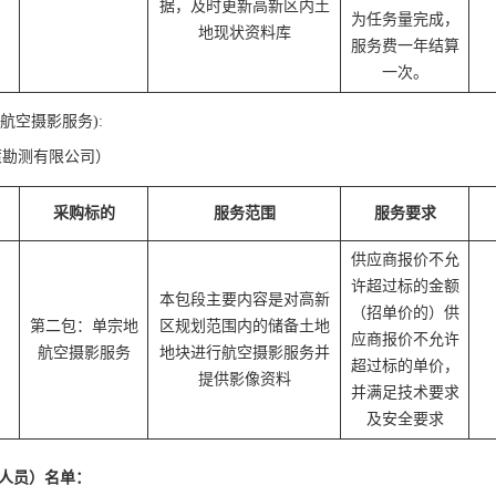
据，及时更新高新区内土
为任务量完成，
地现状资料库
服务费一年结算
一次。
航空摄影服务):
策勘测有限公司）
采购标的
服务范围
服务要求
供应商报价不允
许超过标的金额
本包段主要内容是对高新
（招单价的）供
第二包：单宗地
区规划范围内的储备土地
应商报价不允许
航空摄影服务
地块进行航空摄影服务并
超过标的单价，
提供影像资料
并满足技术要求
及安全要求
人员）名单：