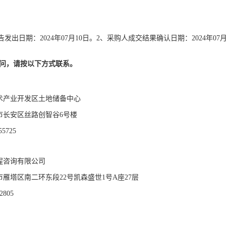
发出日期：2024年07月10日。2、采购人成交结果确认日期：2024年07月
问，请按以下方式联系。
术产业开发区土地储备中心
市长安区丝路创智谷6号楼
55725
程咨询有限公司
雁塔区南二环东段22号凯森盛世1号A座27层
2805