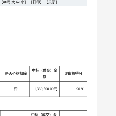
【字号
大
中
小
】
【打印】
【关闭】
中标（成交）金
是否价格扣除
评审总得分
额
否
1,330,500.00元
90.91
中标（成交）金