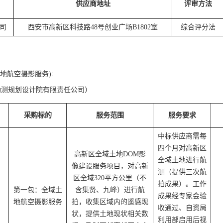
供应商地址
评审方法
司
西安市高新区科技路48号创业广场B1802室
综合评分法
地航空摄影服务):
勘测规划设计院有限责任公司）
采购标的
服务范围
服务要求
中标供应商需每
四个月对高新区
高新区全域土地DOM影
全域土地进行航
像建设服务项目，对高新
测（提供三次航
区全域320平方公里（不
拍成果）。工作
第一包：全域土
含集贤、九峰）进行航
成果经专家会验
地航空摄影服务
拍，收集区域内的遥感现
收通过、自资局
状，提供土地现状相关数
利用部启用后视