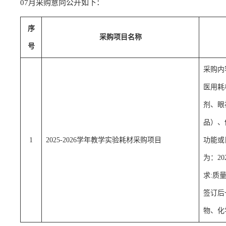
07月采购意向公开如下：
序
采购项目名称
号
采购内
医用耗
剂、眼
品）、
1
2025-2026学年教学实验耗材采购项目
功能或
为：20
求:质
签订后
物、化