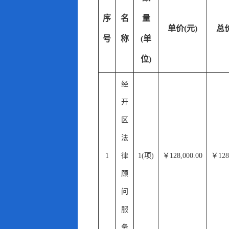
序
名
量
单价(元)
总价
号
称
(单
位)
经
开
区
法
1
律
1(项)
￥128,000.00
￥128
顾
问
服
务