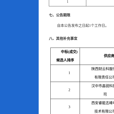
1
七、公告期限
自本公告发布之日起
1
个工作日
。
八、其他补充事宜
中标
(成交)
供应
候选人排序
陕西财云科服
1
有限责任公
汉中市晶锐科
2
司
西安睿能志峰
3
技术有限公