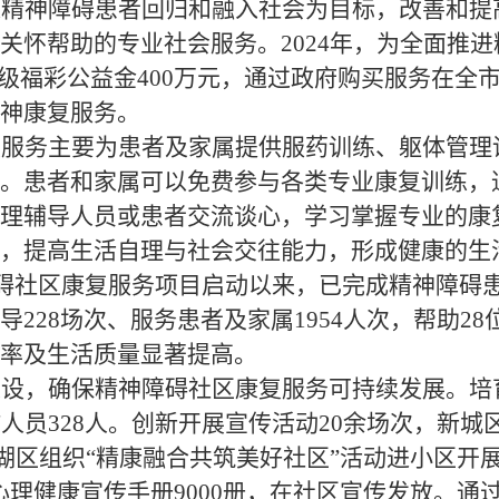
进精神障碍患者回归和融入社会为目标，改善和提
关怀帮助的专业社会服务。
2024年，为全面推
市级福彩公益金400万元，通过政府购买服务在全
神康复服务
。
复服务
主要
为患者及家属提供
服药训练、躯体管理
。
患者和家属可以免费参与各类专业康复训练，
理辅导人员或患者交流谈心，学习掌握专业的康
，提高生活自理与社会交往能力，形成健康的生
障碍社区康复服务项目启动以来，
已完成精神障碍
228场次、服务患者及家属1954人次，
帮助
28
率及生活质量显著提高
。
建设，确保精神障碍社区康复服务可持续发展。
培
人员328人。
创新开展宣传活动
20余场次，新城
湖区组织
“精康融合共筑美好社区”活动进小区开
心理健康宣传手册9000册，在社区宣传发放。通