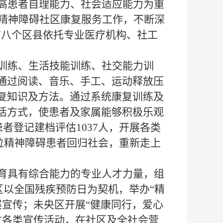
高患者自理能力、社会适
应
能力为重
进精神障碍社区康复服务工作，不断深
市八个区县依托专业医疗机构、社工
训练、生活技能训练、社交能力训
通过阅读、音乐、手工、运动释放压
复知识及方法。
通过系统康复训练
及
活方式，使患者及家属能够积极乐观
患者登记建档评估
1037人，开展各类
位精神障碍患者回归社会，
重新
走上
育具有综合能力的专业人才力量，组
区以全国
残疾预防日为契机，举办
“精
展宣传；未央区开展“健康同行，爱心
过各类宣传活动，在社区及全社会营