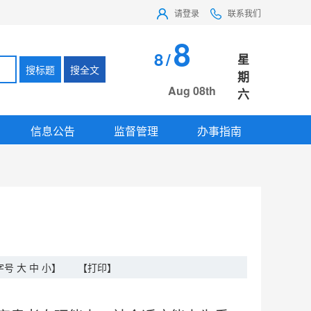
请登录
联系我们
8
8
/
星
搜标题
搜全文
期
Aug 08th
六
信息公告
监督管理
办事指南
字号
大
中
小
】
【打印】