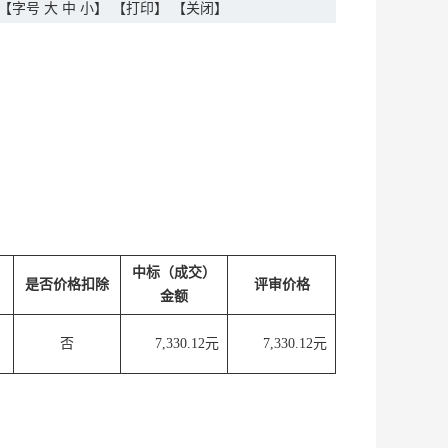
【字号
大
中
小
】
【打印】
【关闭】
中标（成交）
是否价格扣除
评审价格
金额
否
7,330.12元
7,330.12元