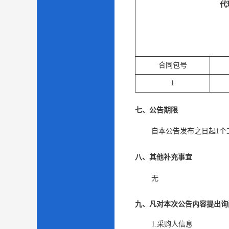
代
合同包号
1
七、公告期限
自本公告发布之日起
1
个
八、其他补充事宜
无
九、凡对本次公告内容提出询
1.采购人信息