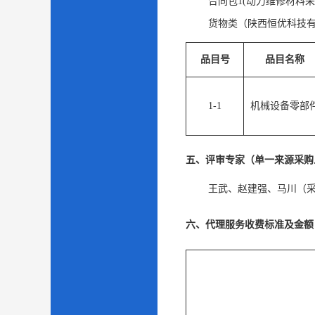
合同包1(动力维修材料采购
货物类（陕西恒优科技
品目号
品目名称
1-1
机械设备零部
五、评审专家（单一来源采购
王武
、
赵建强
、
马川（
六、代理服务收费标准及金额