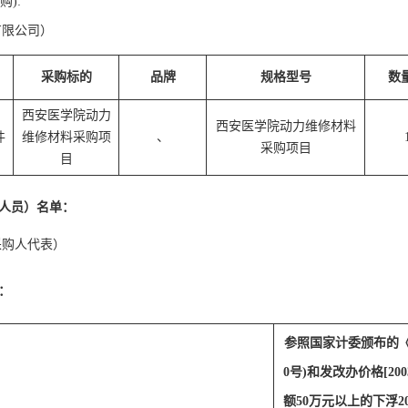
):
有限公司）
采购标的
品牌
规格型号
数
西安医学院动力
西安医学院动力维修材料
件
维修材料采购项
、
采购项目
目
人员）名单：
采购人代表）
：
参照国家计委颁布的《招
0号)和发改办价格[2
额50万元以上的下浮