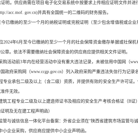
信证明。供应商需在项目电子化交易系统中按要求上传相应证明文件并进
://acc.mof. gov.cn)并具有全国统一的二维码的财务报告。
年6月至今已缴纳的至少一个月的纳税证明或完税证明（至少包含增值税或
单位2024年6月至今已缴纳的至少一个月的社会保障资金缴存单据或社
的公章。依法不需要缴纳社会保障资金的供应商应提供相关文件证明。
采购活动前3年内在经营活动中没有重大违法记录，未被信用中国网（www.cred
政府采购网（www.ccgp.gov.cn）列入政府采购严重违法失信行为记
饰工程专业承包二级及以上（含二级）资质，并提供有效的安全生产许可证
批准件无效。
备建筑工程专业二级及以上建造师证书及相应的安全生产考核合格证（B证）
纳证明及无在建工程声明函）
场监管与诚信信息一体化平台备案：外省企业须在“陕西省建筑市场监管与
向中小企业采购，供应商应提供中小企业声明函。