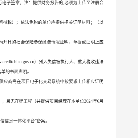
行电子签章。注：提供财务报告的,必须为上传至注册会
企业所得税）；依法免税的单位应提供相关证明材料；（以
保机构开具的社会保险参保缴费情况证明，单据或证明上应
itchina.gov.cn）列入失信被执行人、重大税收违法
录名单的书面声明。
。供应商需在项目电子化交易系统中按要求上传相应证明
，且无在建工程（并提供项目经理在本单位2024年6月
诚信信息一体化平台”备案。