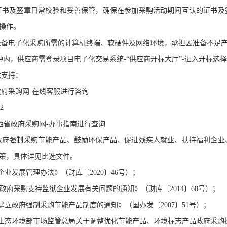
证书及签章日常校验和妥善保管，确保在参加采购活动期间互认的证书及
操作。
准备电子化采购所需的计算机终端、软硬件及网络环境，承担因准备不足
分钟内，供应商需登录项目电子化交易系统-“供应商开标大厅”-进入开标选
术支持：
府采购网-在线客服进行咨询
2
西省政府采购网-办事指南进行查询
政府强制采购节能产品、鼓励环保产品、促进残疾人就业、扶持福利企业
策，具体详见比选文件。
业发展管理办法》（财库〔2020〕46号）；
于政府采购支持监狱企业发展有关问题的通知》（财库〔2014〕68号）；
建立政府强制采购节能产品制度的通知》（国办发〔2007〕51号）；
生态环境部市场监管总局关于调整优化节能产品、环境标志产品政府采购执行