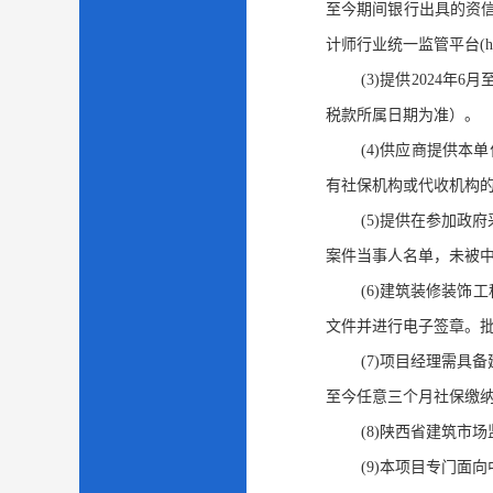
至今期间银行出具的资
计师行业统一监管平台(http
(3)提供2024
税款所属日期为准）。
(4)供应商提供本
有社保机构或代收机构
(5)提供在参加政府
案件当事人名单，未被中国
(6)建筑装修装
文件并进行电子签章。
(7)项目经理需具
至今任意三个月社保缴
(8)陕西省建筑市
(9)本项目专门面