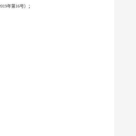
19年第16号）；
。