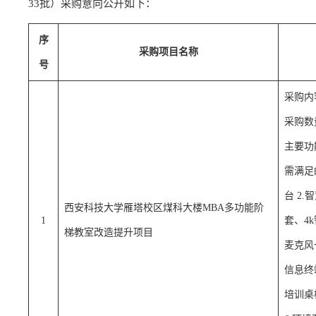
33批）采购意向公开如下：
序
采购项目名称
号
采购内
采购数
主要功
需满足
台 2
西安科技大学雁塔校区煤科大楼MBA多功能阶
1
套、4
梯教室改造提升项目
麦克风
信息终
培训桌