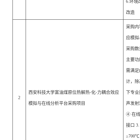
6.环
改造
采购内
应模拟
采购数
主要功
需满足
计
，
除
西安科技大学富油煤原位热解热-化-力耦合效应
下专业
2
模拟与在线分析平台采购项目
声发射
④ 在
接口 
≥700